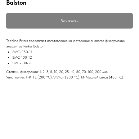
Balston
Заказать
Techline Filters предлагает изготовление качественных аналогов фильтрующих
элементов Parker Balston
SMC-050-11
SMC-100-12
SMC-100-25
Степень фильтрации: 1, 2, 3, 5, 10, 20, 25, 40, 50, 70, 100, 200 мкм
Уплотнения: T-PTFE (200 °C), V-Viton (200 °C), M-Медный сплав (480 °C)