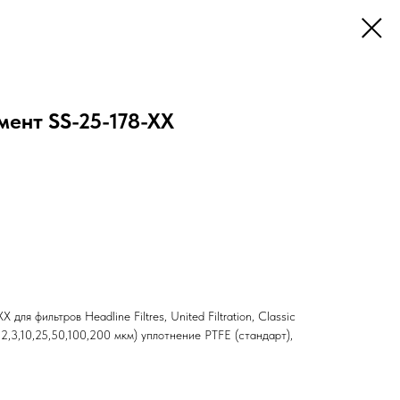
ент SS-25-178-XX
ля фильтров Headline Filtres, United Filtration, Classic
1,2,3,10,25,50,100,200 мкм) уплотнение PTFE (стандарт),