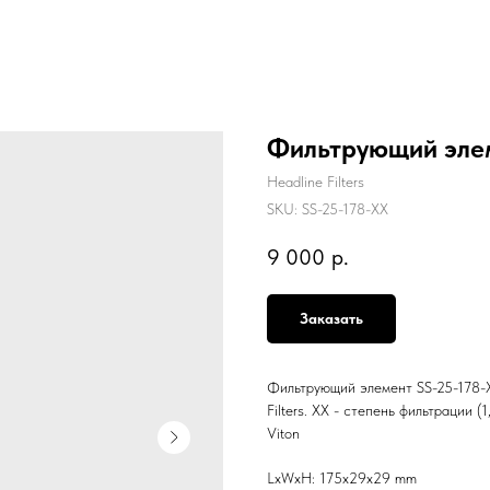
Фильтрующий элем
Headline Filters
SKU:
SS-25-178-XX
9 000
р.
Заказать
Фильтрующий элемент SS-25-178-XX д
Filters. XX - степень фильтрации (
Viton
LxWxH: 175x29x29 mm