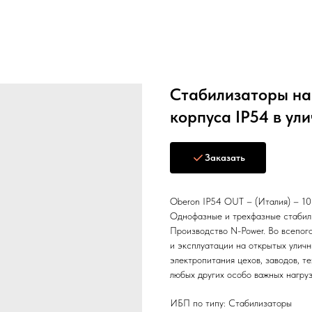
Стабилизаторы на
корпуса IP54 в ул
Заказать
Oberon IP54 OUT – (Италия) – 10 
Однофазные и трехфазные стабили
Производство N-Power. Во всепог
и эксплуатации на открытых улич
электропитания цехов, заводов, т
любых других особо важных нагруз
ИБП по типу: Стабилизаторы