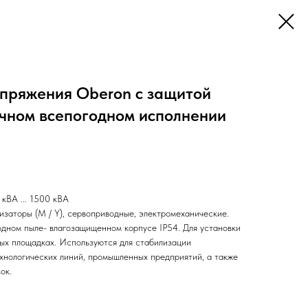
пряжения Oberon с защитой
ичном всепогодном исполнении
кВА ... 1500 кВА
заторы (M / Y), сервоприводные, электромеханические.
одном пыле- влагозащищенном корпусе IP54. Для установки
ных площадках. Используются для стабилизации
ехнологическиx линий, промышленных предприятий, а также
ок.