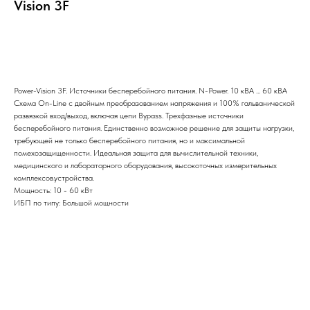
Vision 3F
Заказать
Power-Vision 3F. Источники бесперебойного питания. N-Power. 10 кВА ... 60 кВА
Схема On-Line с двойным преобразованием напряжения и 100% гальванической
развязкой вход/выход, включая цепи Bypass. Трехфазные источники
бесперебойного питания. Единственно возможное решение для защиты нагрузки,
требующей не только бесперебойного питания, но и максимальной
помехозащищенности. Идеальная защита для вычислительной техники,
медицинского и лабораторного оборудования, высокоточных измерительных
комплексов.устройства.
Мощность: 10 - 60 кВт
ИБП по типу: Большой мощности