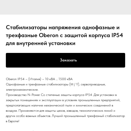
Стабилизаторы напряжения однофазные и
трехфазные Oberon с защитой корпуса IP54
для внутренней установки
Заказать
Oberon IP54 – (Италия) – 10 кВА ... 1500 кВА
Однофазные и трехфазные стабилизаторы (M / Y), сервоприводные,
электромеханические.
Производство N-Power. Со степенью защиты корпуса IP54. Для установки в
закрытых помещениях и эксплуатации в условиях промышленных предприятий,
предполагающих наличие механической пыли и химических соединений в
воздухе. Применяются для защиты цехов, заводов, технологических линий и
других особо важных объектов. Лучший промышленный трехфазный стабилизатор
в Европе!