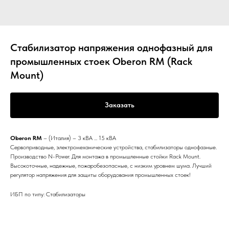
Стабилизатор напряжения однофазный для
промышленных стоек Oberon RM (Rack
Mount)
Заказать
Oberon RM
– (Италия) – 3 кВА ... 15 кВА
Сервоприводные, электромеханические устройства, стабилизаторы однофазные.
Производство N-Power. Для монтажа в промышленные стойки Rack Mount.
Высокоточные, надежные, пожаробезопасные, с низким уровнем шума. Лучший
регулятор напряжения для защиты оборудования промышленных стоек!
ИБП по типу: Стабилизаторы