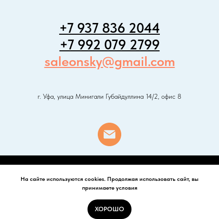
+7 937 836 2044
+7 992 079 2799
saleonsky@gmail.com
г. Уфа, улица Минигали Губайдуллина 14/2, офис 8
Все фотографии, тексты и видеоматериалы принадлежат их владельцам и
На сайте используются cookies. Продолжая использовать сайт, вы
использованы для демонстрации. Пожалуйста, не используйте контент шаблона в
принимаете условия
коммерческих целях.
ХОРОШО
Tilda
Made on