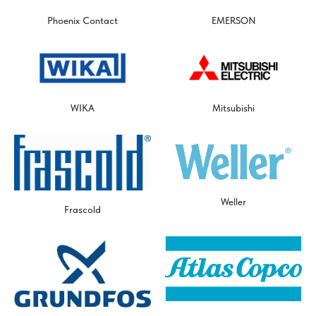
Phoenix Contact
EMERSON
WIKA
Mitsubishi
Weller
Frascold