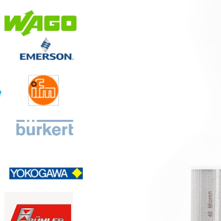
ов
Произ
ренды
Корпуса филь