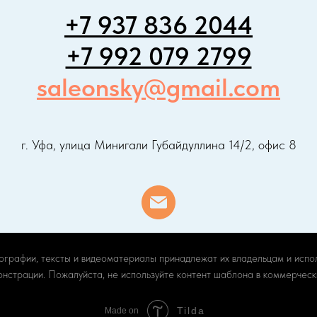
+7 937 836 2044
+7 992 079 2799
saleonsky@gmail.com
г. Уфа, улица Минигали Губайдуллина 14/2, офис 8
ографии, тексты и видеоматериалы принадлежат их владельцам и испо
онстрации. Пожалуйста, не используйте контент шаблона в коммерчески
Tilda
Made on